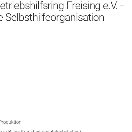
riebshilfsring Freising e.V. -
e Selbsthilfeorganisation
Produktion
n (z.B. bei Krankheit des Betriebsleiters)