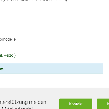
utomodelle
l, Heizöl)
gen
nterstützung melden
Kontakt
I